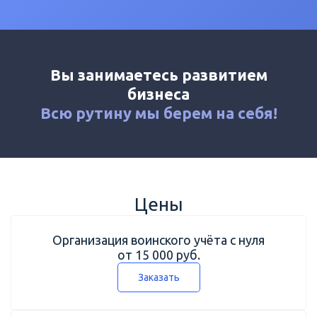
Калькулятор
Новости
Контакты
Вы занимаетесь развитием
+7 (495) 161-03-01
бизнеса
Москва
+7 (800) 333-23-72
Всю рутину мы
берем на себя!
Россия
Цены
Организация воинского учёта с нуля
от 15 000 руб.
Заказать