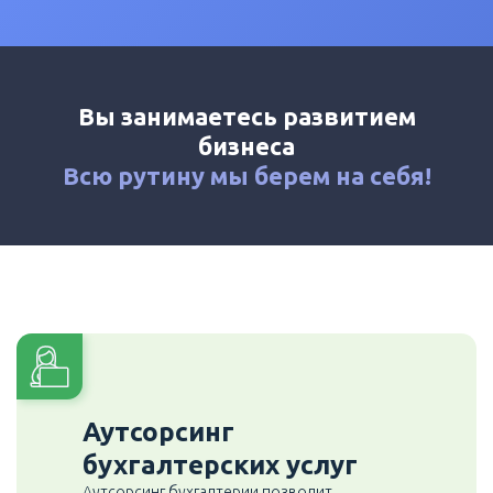
Калькулятор
Новости
Контакты
Вы занимаетесь развитием
+7 (495) 161-03-01
бизнеса
Москва
+7 (800) 333-23-72
Всю рутину мы
берем на себя!
Россия
Аутсорсинг
бухгалтерских услуг
Аутсорсинг бухгалтерии позволит