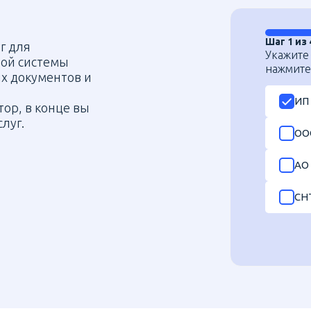
Шаг 1 из 
г для
Укажите
ной системы
нажмите 
х документов и
ИП
ор, в конце вы
луг.
ОО
АО
СН