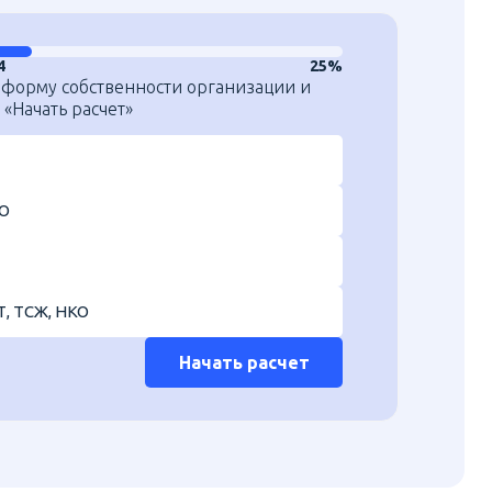
4
25%
 форму собственности организации и
«Начать расчет»
О
Т, ТСЖ, НКО
Начать расчет