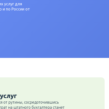
х услуг для
 и по России от
услуг
ся от рутины, сосредоточившись
трат на штатного бухгалтера станет