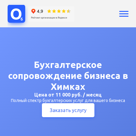
Услуги
Бухгалтерский учет
Бухгалтерия ООО
Бухгалтерия ИП
Бухгалтерское
Сопровождение бизнеса
Аутсорсинг
сопровождение бизнеса в
Расчет зарплат
Химках
Кадры
Цена от 11 000 руб. / месяц
Воинский учет
Полный спектр бухгалтерских услуг для вашего бизнеса
Регистрация бизнеса
Заказать услугу
Юридические услуги
Консультации
Цены