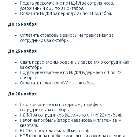
Калькулятор
Подать уведомление по НДФЛ за сотрудников,
удержанный с 23 по 31 октября.
Оплатить НДФЛ за период с 23 по 31 октября.
Новости
До 15 ноября
Контакты
Оплатить страховые взносы на травматизм за
+7 (495) 161-03-01
сотрудников за октябрь.
Москва
+7 (800) 333-23-72
Россия
До 25 ноября
Сдать персонифицированные сведения о сотрудниках
за октябрь.
Подать уведомление по НДФЛ (удержано с 1 по 22
ноября).
Оплатить налог при АУСН за октябрь.
До 28 ноября
Страховые взносы по единому тарифу за
сотрудников за октябрь.
НДФЛ за сотрудников (удержано с 1 по 22 ноября).
Налог на прибыль (второй авансовый платеж за IV
квартал).
НДС (второй платеж за III квартал).
НПД (налог на профессиональный доход за октябрь).