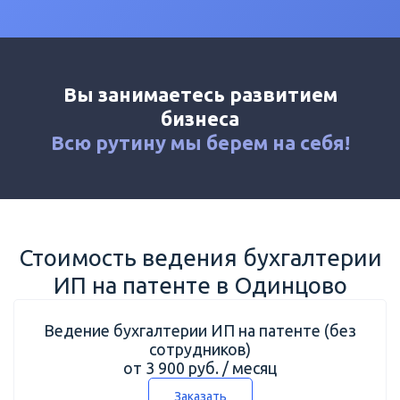
Калькулятор
Новости
Контакты
Вы занимаетесь развитием
+7 (495) 161-03-01
бизнеса
Москва
+7 (800) 333-23-72
Всю рутину мы
берем на себя!
Одинцово
Стоимость ведения бухгалтерии
ИП на патенте в Одинцово
Ведение бухгалтерии ИП на патенте (без
сотрудников)
от 3 900 руб. / месяц
Заказать