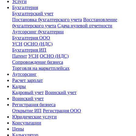
Услуги
Бухгалтерия
Бухгалтерский учет
Постановка бухгалтерского учета
Восстановление
бухгалтерского учета
Сдача нулевой отчетности
Аутсорсинг бухгалтерии
Бухгалтерия ООО
УСН
ОСНО (НДС)
Бухгалтерия ИП
Патент
УСН
ОСНО (НДС)
Сопровождение бизнеса
Торговля на маркетплейсах
Аутсорсинг
Расчет зарплат
Кадры
Кадровый учет
Воинский учет
Воинский учет
Регистрация бизнеса
Открытие ИП
Регистрация ООО
Юридические услуги
Консультации
Цены
Калькулятор