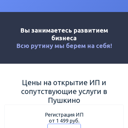
Калькулятор
Новости
Контакты
Вы занимаетесь развитием
+7 (495) 161-03-01
бизнеса
Москва
+7 (800) 333-23-72
Всю рутину мы
берем на себя!
Пушкино
Цены на открытие ИП и
сопутствующие услуги в
Пушкино
Регистрация ИП
от 1 499 руб.