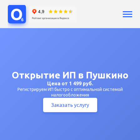
Услуги
Бухгалтерский учет
Бухгалтерия ООО
Бухгалтерия ИП
Сопровождение бизнеса
Открытие ИП в Пушкино
Аутсорсинг
Расчет зарплат
Цена от 1 499 руб.
Регистрируем ИП быстро с оптимальной системой
Кадры
налогообложения
Воинский учет
Заказать услугу
Регистрация бизнеса
Юридические услуги
Консультации
Цены