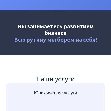
Калькулятор
Новости
Контакты
Вы занимаетесь развитием
+7 (495) 161-03-01
бизнеса
Москва
+7 (800) 333-23-72
Всю рутину мы
берем на себя!
Раменское
Наши услуги
Юридические услуги