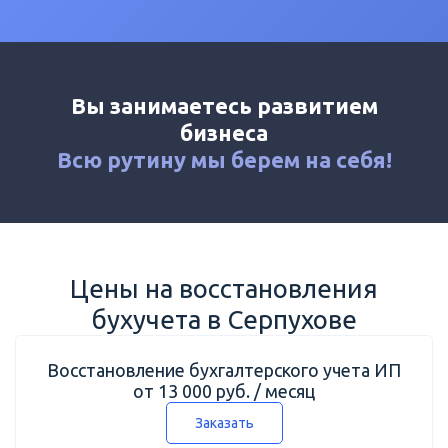
Калькулятор
Новости
Контакты
Вы занимаетесь развитием
+7 (495) 161-03-01
бизнеса
Москва
+7 (800) 333-23-72
Всю рутину мы
берем на себя!
Серпухов
Цены на восстановления
бухучета в Серпухове
Восстановление бухгалтерского учета ИП
от 13 000 руб. / месяц
Заказать