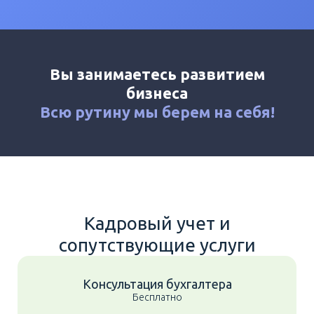
Калькулятор
Новости
Контакты
Вы занимаетесь развитием
+7 (495) 161-03-01
бизнеса
Москва
+7 (800) 333-23-72
Всю рутину мы
берем на себя!
Видное
Кадровый учет и
сопутствующие услуги
Консультация бухгалтера
Бесплатно