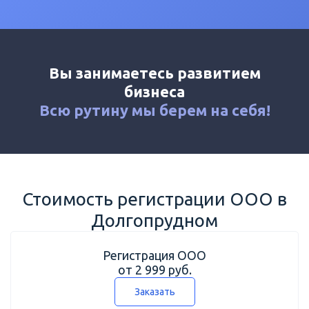
Калькулятор
Новости
Контакты
Вы занимаетесь развитием
+7 (495) 161-03-01
бизнеса
Москва
+7 (800) 333-23-72
Всю рутину мы
берем на себя!
Долгопрудный
Стоимость регистрации ООО в
Долгопрудном
Регистрация ООО
от 2 999 руб.
Заказать