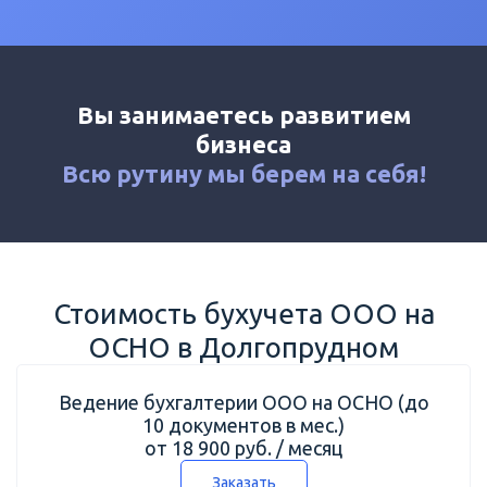
Калькулятор
Новости
Контакты
Вы занимаетесь развитием
+7 (495) 161-03-01
бизнеса
Москва
+7 (800) 333-23-72
Всю рутину мы
берем на себя!
Долгопрудный
Стоимость бухучета ООО на
ОСНО в Долгопрудном
Ведение бухгалтерии ООО на ОСНО (до
10 документов в мес.)
от 18 900 руб. / месяц
Заказать