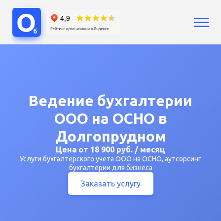
Услуги
Бухгалтерский учет
Бухгалтерия ООО
Бухгалтерия ИП
Ведение бухгалтерии
Сопровождение бизнеса
ООО на ОСНО в
Аутсорсинг
Расчет зарплат
Долгопрудном
Кадры
Цена от 18 900 руб. / месяц
Воинский учет
Услуги бухгалтерского учета ООО на ОСНО, аутсорсинг
Регистрация бизнеса
бухгалтерии для бизнеса
Юридические услуги
Заказать услугу
Консультации
Цены