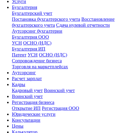
Услуги
Бухгалтерия
Бухгалтерский учет
Постановка бухгалтерского учета
Восстановление
бухгалтерского учета
Сдача нулевой отчетности
Аутсорсинг бухгалтерии
Бухгалтерия ООО
УСН
ОСНО (НДС)
Бухгалтерия ИП
Патент
УСН
ОСНО (НДС)
Сопровождение бизнеса
Торговля на маркетплейсах
Аутсорсинг
Расчет зарплат
Кадры
Кадровый учет
Воинский учет
Воинский учет
Регистрация бизнеса
Открытие ИП
Регистрация ООО
Юридические услуги
Консультации
Цены
Калькулятор