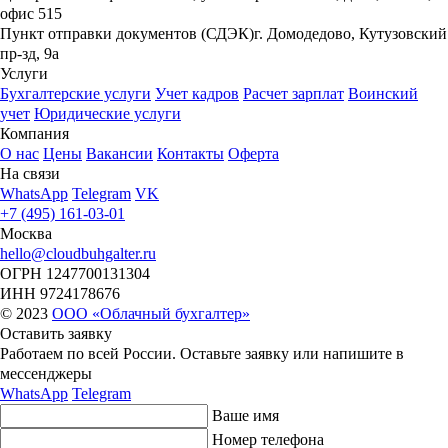
офис 515
Пункт отправки документов (СДЭК)
г. Домодедово, Кутузовский
пр-зд, 9а
Услуги
Бухгалтерские услуги
Учет кадров
Расчет зарплат
Воинский
учет
Юридические услуги
Компания
О нас
Цены
Вакансии
Контакты
Оферта
На связи
WhatsApp
Telegram
VK
+7 (495) 161-03-01
Москва
hello@cloudbuhgalter.ru
ОГРН
1247700131304
ИНН
9724178676
© 2023
ООО «Облачный бухгалтер»
Оставить заявку
Работаем по всей России. Оставьте заявку или напишите
в
мессенджеры
WhatsApp
Telegram
Ваше имя
Номер телефона