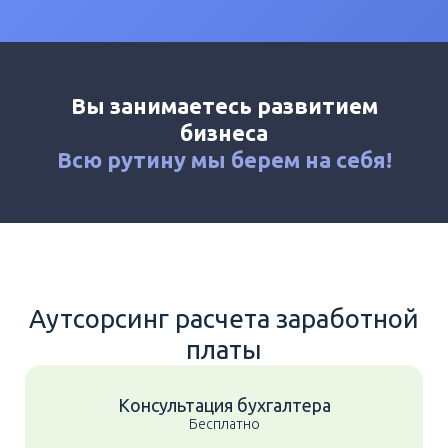
Калькулятор
Новости
Контакты
Вы занимаетесь развитием
+7 (495) 161-03-01
бизнеса
Москва
+7 (800) 333-23-72
Всю рутину мы
берем на себя!
Домодедово
Аутсорсинг расчета заработной
платы
Консультация бухгалтера
Бесплатно