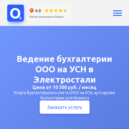
Услуги
Бухгалтерский учет
Бухгалтерия ООО
Бухгалтерия ИП
Ведение бухгалтерии
Сопровождение бизнеса
ООО на УСН в
Аутсорсинг
Расчет зарплат
Электростали
Кадры
Цена от 10 500 руб. / месяц
Воинский учет
Услуги бухгалтерского учета ООО на УСН, аутсорсинг
Регистрация бизнеса
бухгалтерии для бизнеса
Юридические услуги
Заказать услугу
Консультации
Цены