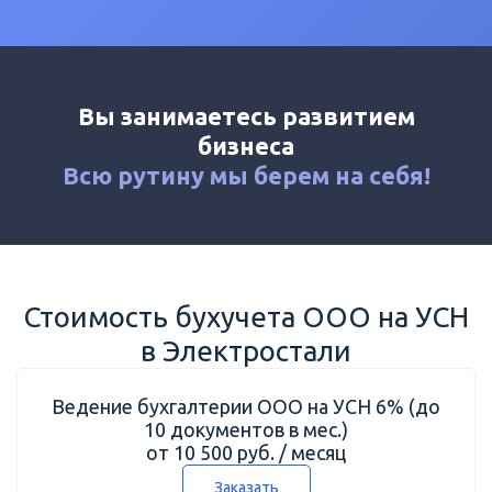
Калькулятор
Новости
Контакты
Вы занимаетесь развитием
+7 (495) 161-03-01
бизнеса
Москва
+7 (800) 333-23-72
Всю рутину мы
берем на себя!
Электросталь
Стоимость бухучета ООО на УСН
в Электростали
Ведение бухгалтерии ООО на УСН 6% (до
10 документов в мес.)
от 10 500 руб. / месяц
Заказать