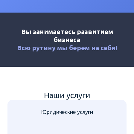
Калькулятор
Новости
Контакты
Вы занимаетесь развитием
+7 (495) 161-03-01
бизнеса
Москва
+7 (800) 333-23-72
Всю рутину мы
берем на себя!
Электросталь
Наши услуги
Юридические услуги