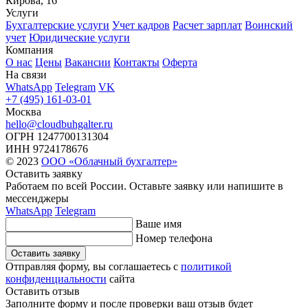
Кирова, 16
Услуги
Бухгалтерские услуги
Учет кадров
Расчет зарплат
Воинский
учет
Юридические услуги
Компания
О нас
Цены
Вакансии
Контакты
Оферта
На связи
WhatsApp
Telegram
VK
+7 (495) 161-03-01
Москва
hello@cloudbuhgalter.ru
ОГРН
1247700131304
ИНН
9724178676
© 2023
ООО «Облачный бухгалтер»
Оставить заявку
Работаем по всей России. Оставьте заявку или напишите
в
мессенджеры
WhatsApp
Telegram
Ваше имя
Номер телефона
Оставить заявку
Отправляя форму, вы соглашаетесь с
политикой
конфиденциальности
сайта
Оставить отзыв
Заполните форму и после проверки ваш отзыв будет