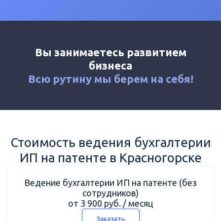
Калькулятор
Новости
Контакты
Вы занимаетесь развитием
+7 (495) 161-03-01
бизнеса
Москва
+7 (800) 333-23-72
Всю рутину мы
берем на себя!
Красногорск
Стоимость ведения бухгалтерии
ИП на патенте в Красногорске
Ведение бухгалтерии ИП на патенте (без
сотрудников)
от 3 900 руб. / месяц
Заказать