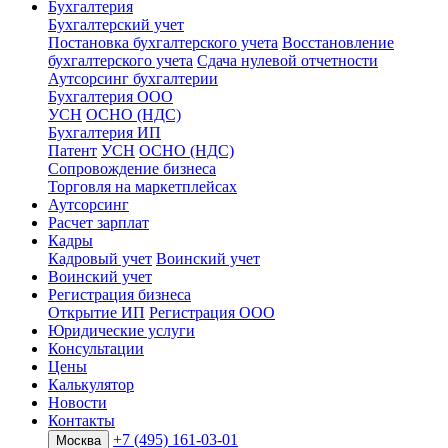
Бухгалтерия
Бухгалтерский учет
Постановка бухгалтерского учета
Восстановление
бухгалтерского учета
Сдача нулевой отчетности
Аутсорсинг бухгалтерии
Бухгалтерия ООО
УСН
ОСНО (НДС)
Бухгалтерия ИП
Патент
УСН
ОСНО (НДС)
Сопровождение бизнеса
Торговля на маркетплейсах
Аутсорсинг
Расчет зарплат
Кадры
Кадровый учет
Воинский учет
Воинский учет
Регистрация бизнеса
Открытие ИП
Регистрация ООО
Юридические услуги
Консультации
Цены
Калькулятор
Новости
Контакты
+7 (495) 161-03-01
Москва