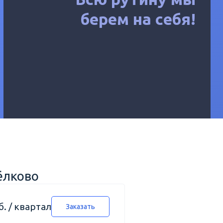
берем на себя!
ёлково
б. / квартал
Заказать