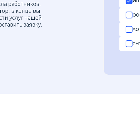
ИП
ла работников.
ор, в конце вы
ОО
сти услуг нашей
оставить заявку.
АО
СН