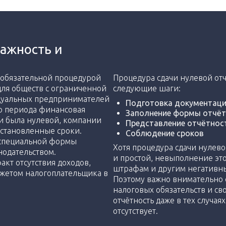
важность и
я обязательной процедурой
Процедура сдачи нулевой от
для обществ с ограниченной
следующие шаги:
дуальных предпринимателей
Подготовка документац
го периода финансовая
Заполнение формы отчёт
ли была нулевой, компании
Представление отчётнос
установленные сроки.
Соблюдение сроков
 специальной формы
Хотя процедура сдачи нулев
нодательством.
и простой, невыполнение эт
акт отсутствия доходов,
штрафам и другим негативны
джетом налогоплательщика в
Поэтому важно внимательно 
налоговых обязательств и с
отчётность даже в тех случая
отсутствует.