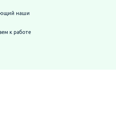
ующий наши
паем
к работе