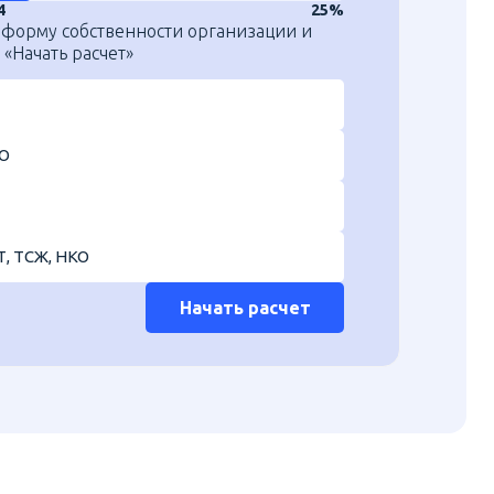
4
25%
 форму собственности организации и
«Начать расчет»
О
Т, ТСЖ, НКО
Начать расчет