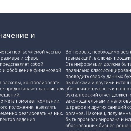
значение и
ляется неотъемлемой частью
Во-первых, необходимо вест
о размера и сферы
транзакций, включая продажи
 представляет собой
Эта информация должна быть
ию и обобщение финансовой
правильно классифицирована
проводить сверку данных бух
и расходы, контролировать
выписками и другими источ
же предоставляет данные для
обеспечить точность и полнот
 решений.
бухгалтерский отчет должен
 отчета помогает компании
законодательным и налоговы
вого положения, выявлять
штрафов и других санкций 
еменно реагировать на них.
органов. Наконец, полученн
спектов ведения
быть проанализирована и ис
обоснованных бизнес-решен