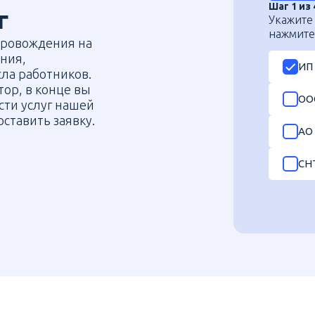
Шаг 1 из 
г
Укажите
нажмите 
опровождения на
ния,
ИП
ла работников.
ор, в конце вы
ОО
сти услуг нашей
оставить заявку.
АО
СН