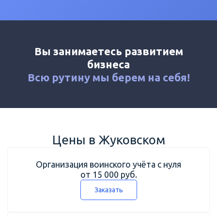
Калькулятор
Новости
Контакты
Вы занимаетесь развитием
+7 (495) 161-03-01
бизнеса
Москва
+7 (800) 333-23-72
Всю рутину мы
берем на себя!
Жуковский
Цены в Жуковском
Организация воинского учёта с нуля
от 15 000 руб.
Заказать