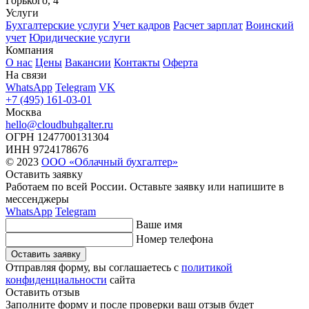
Горького, 4
Услуги
Бухгалтерские услуги
Учет кадров
Расчет зарплат
Воинский
учет
Юридические услуги
Компания
О нас
Цены
Вакансии
Контакты
Оферта
На связи
WhatsApp
Telegram
VK
+7 (495) 161-03-01
Москва
hello@cloudbuhgalter.ru
ОГРН
1247700131304
ИНН
9724178676
© 2023
ООО «Облачный бухгалтер»
Оставить заявку
Работаем по всей России. Оставьте заявку или напишите
в
мессенджеры
WhatsApp
Telegram
Ваше имя
Номер телефона
Оставить заявку
Отправляя форму, вы соглашаетесь с
политикой
конфиденциальности
сайта
Оставить отзыв
Заполните форму и после проверки ваш отзыв будет