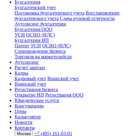
Бухгалтерия
Бухгалтерский учет
Постановка бухгалтерского учета
Восстановление
бухгалтерского учета
Сдача нулевой отчетности
Аутсорсинг бухгалтерии
Бухгалтерия ООО
УСН
ОСНО (НДС)
Бухгалтерия ИП
Патент
УСН
ОСНО (НДС)
Сопровождение бизнеса
Торговля на маркетплейсах
Аутсорсинг
Расчет зарплат
Кадры
Кадровый учет
Воинский учет
Воинский учет
Регистрация бизнеса
Открытие ИП
Регистрация ООО
Юридические услуги
Консультации
Цены
Калькулятор
Новости
Контакты
+7 (495) 161-03-01
Москва