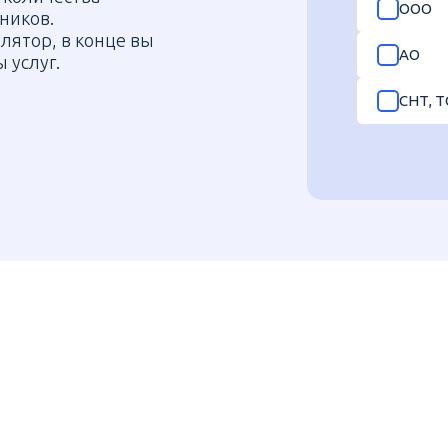
ООО
ников.
лятор, в конце вы
АО
 услуг.
СНТ, Т