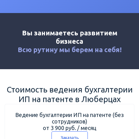
Калькулятор
Новости
Контакты
Вы занимаетесь развитием
+7 (495) 161-03-01
бизнеса
Москва
+7 (800) 333-23-72
Всю рутину мы
берем на себя!
Люберцы
Стоимость ведения бухгалтерии
ИП на патенте в Люберцах
Ведение бухгалтерии ИП на патенте (без
сотрудников)
от 3 900 руб. / месяц
Заказать