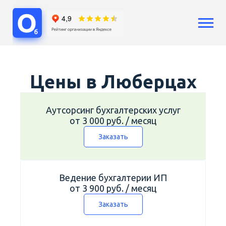
Услуги
Бухгалтерский учет
Цены в Люберцах
Бухгалтерия ООО
Бухгалтерия ИП
Сопровождение бизнеса
Аутсорсинг бухгалтерских услуг
от 3 000 руб. / месяц
Аутсорсинг
Расчет зарплат
Заказать
Кадры
Воинский учет
Регистрация бизнеса
Ведение бухгалтерии ИП
Юридические услуги
от 3 900 руб. / месяц
Консультации
Заказать
Цены