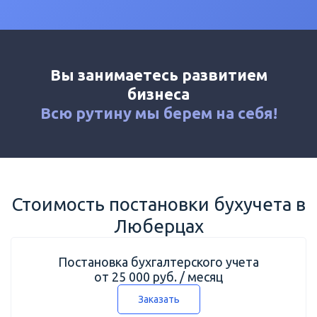
Калькулятор
Новости
Контакты
Вы занимаетесь развитием
+7 (495) 161-03-01
бизнеса
Москва
+7 (800) 333-23-72
Всю рутину мы
берем на себя!
Люберцы
Стоимость постановки бухучета в
Люберцах
Постановка бухгалтерского учета
от 25 000 руб. / месяц
Заказать