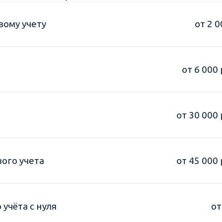
вому учету
от 2 0
от 6 000 
от 30 000 
ого учета
от 45 000 
учёта с нуля
от