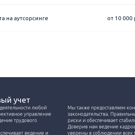
а на аутсорсинге
от 10 000 
ый учет
 деятельности любой
Мы также предоставляем кон
фективное управление
законодательства. Правильн
дение трудового
риски и обеспечивает стабил
Доверив нам ведение кадров
спечивает ведение и
уверены в соблюдении всех 