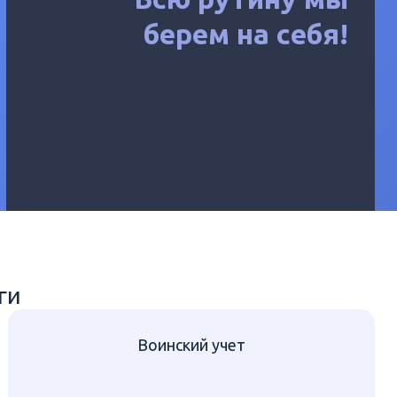
берем на себя!
ги
Воинский учет