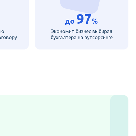
97
до
%
ую
Экономит бизнес выбирая
оговору
бухгалтера на аутсорсинге