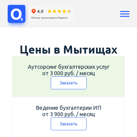
Услуги
Бухгалтерский учет
Цены в Мытищах
Бухгалтерия ООО
Бухгалтерия ИП
Сопровождение бизнеса
Аутсорсинг бухгалтерских услуг
от 3 000 руб. / месяц
Аутсорсинг
Расчет зарплат
Заказать
Кадры
Воинский учет
Регистрация бизнеса
Ведение бухгалтерии ИП
Юридические услуги
от 3 900 руб. / месяц
Консультации
Заказать
Цены