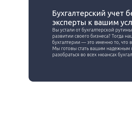
Бухгалтерский учет б
эксперты к вашим ус
Вы устали от бухгалтерской рутины
развитии своего бизнеса? Тогда на
бухгалтерии — это именно то, что 
Мы готовы стать вашим надежным 
разобраться во всех нюансах бухгал