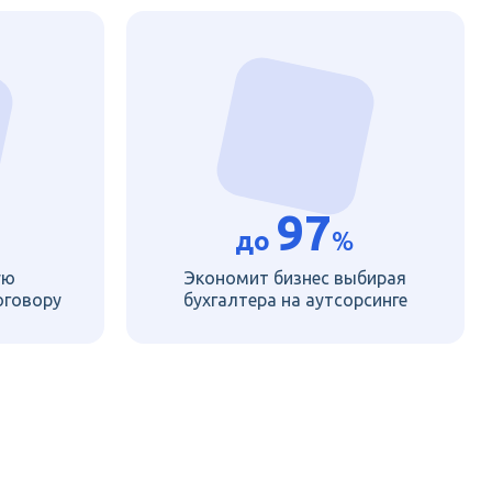
97
до
%
ую
Экономит бизнес выбирая
оговору
бухгалтера на аутсорсинге