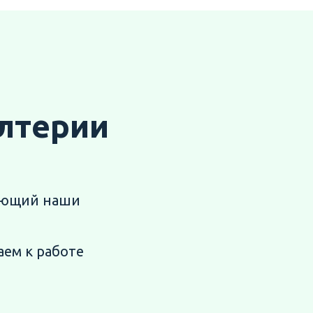
алтерии
ующий наши
паем
к работе