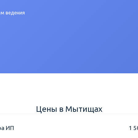
ам ведения
Цены в Мытищах
ра ИП
1 5