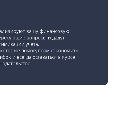
нализируют вашу финансовую
тересующие вопросы и дадут
имизации учета.
которые помогут вам сэкономить
бок и всегда оставаться в курсе
нодательстве.