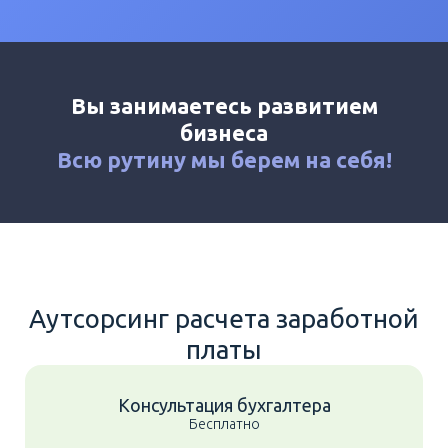
Калькулятор
Новости
Контакты
Вы занимаетесь развитием
+7 (495) 161-03-01
бизнеса
Москва
+7 (800) 333-23-72
Всю рутину мы
берем на себя!
Мытищи
Аутсорсинг расчета заработной
платы
Консультация бухгалтера
Бесплатно