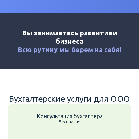
Калькулятор
Новости
Контакты
Вы занимаетесь развитием
+7 (495) 161-03-01
бизнеса
Москва
+7 (800) 333-23-72
Всю рутину мы
берем на себя!
Мытищи
Бухгалтерские услуги для ООО
Консультация бухгалтера
Бесплатно